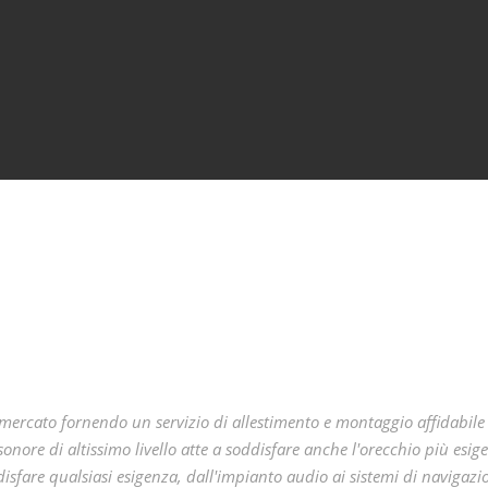
ercato fornendo un servizio di allestimento e montaggio affidabile e 
onore di altissimo livello atte a soddisfare anche l'orecchio più esig
isfare qualsiasi esigenza, dall'impianto audio ai sistemi di navigaz