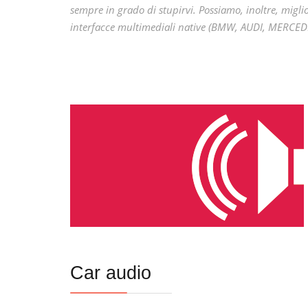
sempre in grado di stupirvi. Possiamo, inoltre, migl
interfacce multimediali native (BMW, AUDI, MERCEDES,
Car audio