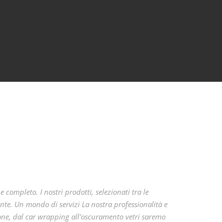
completo. I nostri prodotti, selezionati tra le
ente. Un mondo di servizi La nostra professionalità e
ione, dal car wrapping all'oscuramento vetri saremo