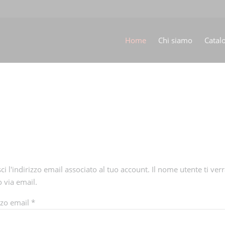
Home
Chi siamo
Catal
sci l'indirizzo email associato al tuo account. Il nome utente ti ver
o via email.
zzo email
*