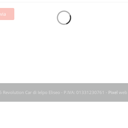
via
 Revolution Car di Ielpo Eliseo - P.IVA: 01331230761 -
Pixel
web 