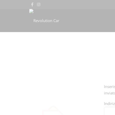
Inseri
inviat
Indiri