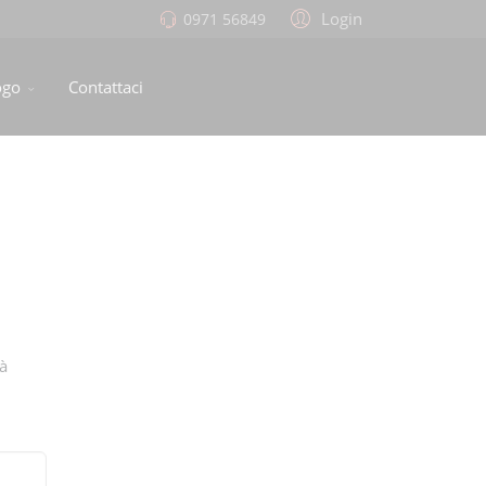
Login
0971 56849
ogo
Contattaci
rà