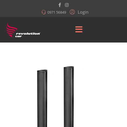
Login
0971 56849