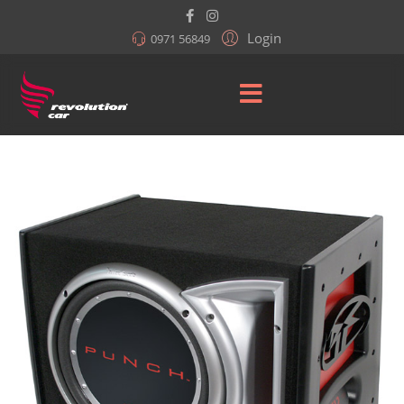
Login
0971 56849